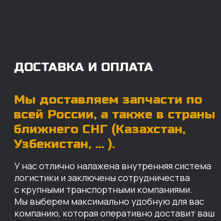
логистики и заключены сотрудничества
с крупными транспортными компаниями.
Мы выберем максимально удобную для вас
компанию, которая оперативно доставит ваш
заказ. Есть вариант авиадоставки для очень
срочных заказов.
Отгружаем запчасти
ровно в день оплаты
Запчасти доставят вам в кратчайшие сроки,
так что техника не будет долго
простаиваться, теряя вашу прибыль.
Примерный срок доставки — 2-3 дня, но
точный срок зависит от удаленности точки
доставки до нашего ближайшего склада.
КАРТА НАШИХ СКЛАДОВ