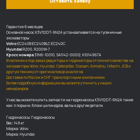
Оставить заявку
Гарантия 6 месяцев.
Основной насос K3V112DT-9N2A устанавливается на гусеничные
экскаваторы:
Volvo
EC240B EC240BLC EC240C
Hyundai
R200, R200W-7
Кросс номера
31N6-10010, SA1142-00012, K1014967A
В наличии и под заказ редукторы и гидромоторы отличного качества на
экскаваторы Volvo, Hyundai, Caterpillar, Doosan, Komatsu, Hitachi, JCB и
другую технику от оригиналов до аналогов.
Доставка по России и СНГ транспортными компаниями.
Более подробную информацию вы можете уточнить у наших
менеджеров
ДОСТАВКА И ОПЛАТА
У нас вы можете купить запчасти на гидронасосы K3V112DT-9N2A такие
Мы доставляем запчасти по
как: п поршни, блоки цилиндров, валы и другие детали.
всей России, а также в страны
Гидронасосы: Гидронасосы
ближнего СНГ (Казахстан,
Вес: 149 кг
Узбекистан, … ).
Марка: Volvo
Марка: Hyundai
У нас отлично налажена внутренняя система