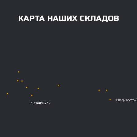
Также возможна
постоплата (отсрочка
платежа).
Наличными при
получении
Безналичный
расчет с НДС
Перевод
на расчетный счет