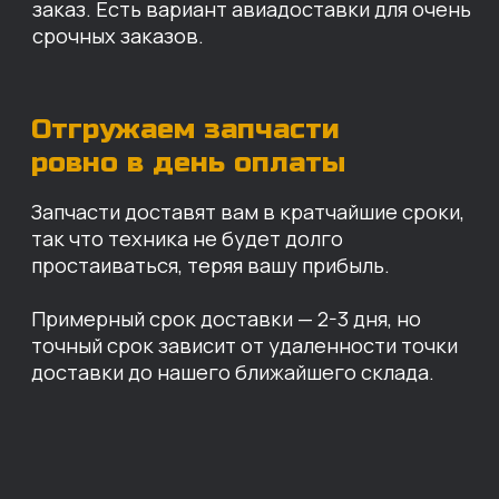
Санкт-Петербург
Иваново
Москва
Екатеринбург
Красноярск
Хабаровск
Казань
Краснодар
Благовещенск
Владивосток
Челябинск
ОПЛАТА
Нашими клиентами могут быть все — как
юридические, так и физические лица.
Мы предоставляем качественные запчасти
всем, кому они нужны. Перед оформлением
заказа нужно внести предоплату в размере
100% любым удобным способом.