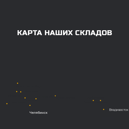
100% любым удобным способом.
Также возможна
постоплата (отсрочка
платежа).
Наличными при
получении
Безналичный
расчет с НДС
Перевод
на расчетный счет