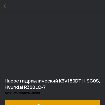
Насос гидравлический K3V180DTH-9C0S,
Hyundai R360LC-7
SKU:
K3V180DTH-9C0S