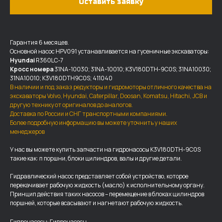
Оставить заявку
Гарантия 6 месяцев.
Основной насос HPV091 устанавливается на гусеничные экскаваторы:
Hyundai
R360LC-7
Кросс номера
31NA-10030; 31NA-10010; K3V180DTH-9C0S; 31NA10030;
31NA10010; K3V180DTH9C0S; 411040
В наличии и под заказ редукторы и гидромоторы отличного качества на
экскаваторы Volvo, Hyundai, Caterpillar, Doosan, Komatsu, Hitachi, JCB и
другую технику от оригиналов до аналогов.
Доставка по России и СНГ транспортными компаниями.
Более подробную информацию вы можете уточнить у наших
менеджеров
У нас вы можете купить запчасти на гидронасосы K3V180DTH-9C0S
такие как: п поршни, блоки цилиндров, валы и другие детали.
ДОСТАВКА И ОПЛАТА
Гидравлический насос представляет собой устройство, которое
Мы доставляем запчасти по
перекачивает рабочую жидкость (масло) к исполнительному органу.
Принцип действия таких насосов – перемещение в блоках цилиндров
всей России, а также в страны
поршней, которые всасывают и нагнетают рабочую жидкость.
ближнего СНГ (Казахстан,
Узбекистан, … ).
Гидронасосы: Гидронасосы