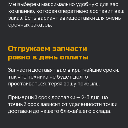
КАРТА НАШИХ СКЛАДОВ
Санкт-Петербург
Иваново
Москва
Екатеринбург
Красноярск
Хабаровск
Казань
Краснодар
Благовещенск
Владивосток
Челябинск
ОПЛАТА
Нашими клиентами могут быть все — как
юридические, так и физические лица.
Мы предоставляем качественные запчасти
всем, кому они нужны. Перед оформлением
заказа нужно внести предоплату в размере