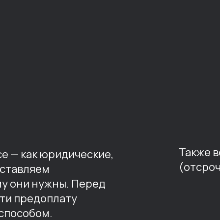
Также 
е — как юридические,
(отсроч
оставляем
му они нужны. Перед
ти предоплату
способом.