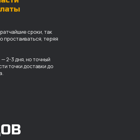
части
платы
кратчайшие сроки, так
го простаиваться, теряя
— 2-3 дня, но точный
сти точки доставки до
а.
ДОВ