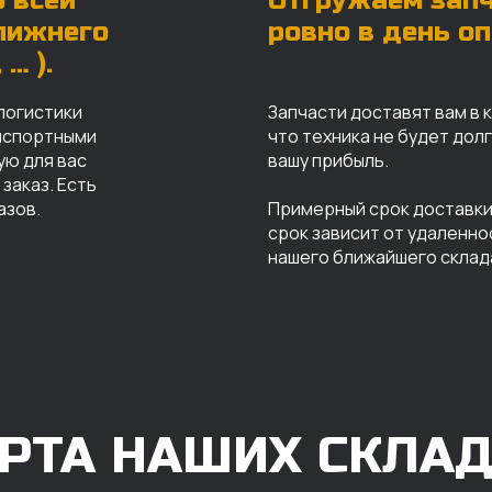
 всей
Отгружаем зап
ближнего
ровно в день о
… ).
логистики
Запчасти доставят вам в 
анспортными
что техника не будет дол
ую для вас
вашу прибыль.
заказ. Есть
азов.
Примерный срок доставки 
срок зависит от удаленно
нашего ближайшего склад
РТА НАШИХ СКЛА