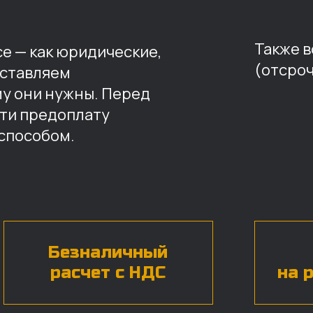
Также 
е — как юридические,
(отсроч
оставляем
му они нужны. Перед
ти предоплату
способом.
Безналичный
расчет с НДС
на 