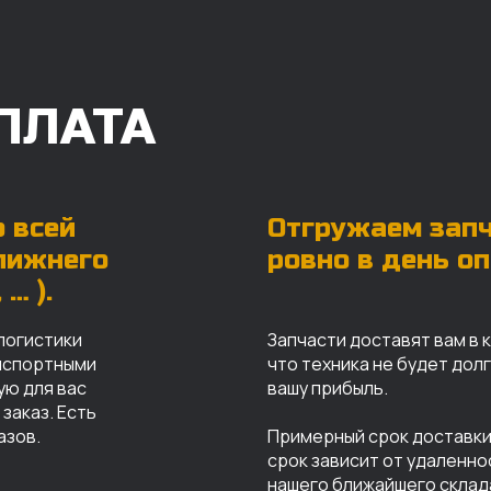
ПЛАТА
 всей
Отгружаем зап
ближнего
ровно в день о
… ).
логистики
Запчасти доставят вам в 
анспортными
что техника не будет дол
ую для вас
вашу прибыль.
заказ. Есть
азов.
Примерный срок доставки 
срок зависит от удаленно
нашего ближайшего склад