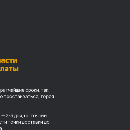
части
платы
кратчайшие сроки, так
го простаиваться, теряя
— 2-3 дня, но точный
сти точки доставки до
а.