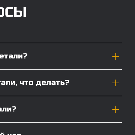
ОСЫ
детали?
тали, что делать?
али?