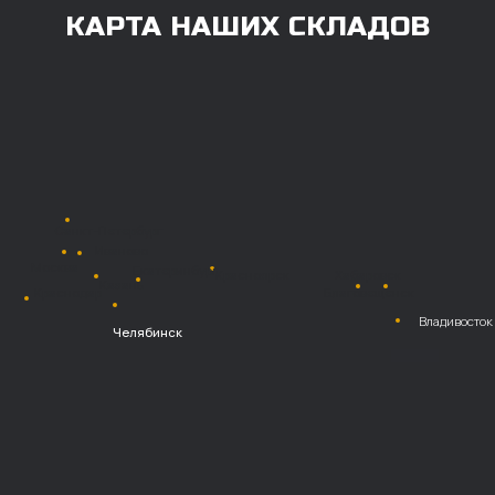
постоплата (отсрочка
платежа).
Наличными при
получении
Безналичный
расчет с НДС
Перевод
на расчетный счет