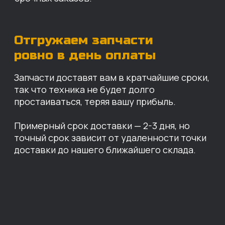
Санкт-Петербург
Иваново
Москва
Екатеринбург
Красноярск
Хабаровск
Казань
Краснодар
Благовещенск
Владивосток
Челябинск
ОПЛАТА
Нашими клиентами могут быть все — как
юридические, так и физические лица.
Мы предоставляем качественные запчасти
всем, кому они нужны. Перед оформлением
заказа нужно внести предоплату в размере
100% любым удобным способом.
Также возможна