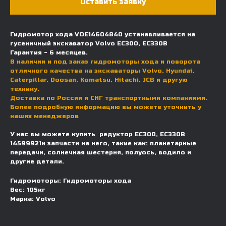
Оставить заявку
Гидромотор хода VOE14604840 устанавливается на
гусеничный экскаватор Volvo EC300, EC330B
Гарантия - 6 месяцев.
В наличии и под заказ гидромоторы хода и поворота
отличного качества на экскаваторы Volvo, Hyundai,
Caterpillar, Doosan, Komatsu, Hitachi, JCB и другую
технику.
Доставка по России и СНГ транспортными компаниями.
Более подробную информацию вы можете уточнить у
наших менеджеров
ДОСТАВКА И ОПЛАТА
У нас вы можете купить редуктор EC300, EC330B
14599921и запчасти на него, такие как: планетарные
передачи, солнечная шестерня, полуось, водило и
Мы доставляем запчасти по
другие детали.
всей России, а также в страны
ближнего СНГ (Казахстан,
Гидромоторы: Гидромоторы хода
Узбекистан, … ).
Вес: 105кг
Марка: Volvo
У нас отлично налажена внутренняя система
логистики и заключены сотрудничества
с крупными транспортными компаниями.