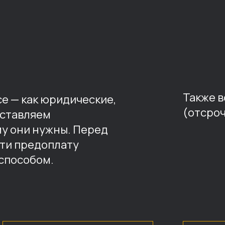
Также 
е — как юридические,
(отсроч
оставляем
му они нужны. Перед
ти предоплату
способом.