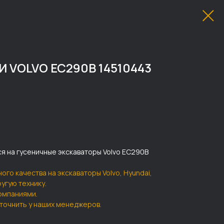
VOLVO EC290B 14510443
я на гусеничные экскаваторы Volvo EC290B
ого качества на экскаваторы Volvo, Hyundai,
другую технику.
омпаниями.
точнить у наших менеджеров.