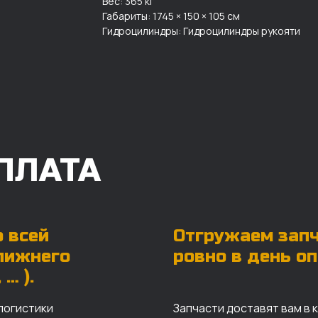
Вес: 365 кг
Габариты: 1745 × 150 × 105 см
Гидроцилиндры: Гидроцилиндры рукояти
ПЛАТА
 всей
Отгружаем зап
ближнего
ровно в день о
… ).
логистики
Запчасти доставят вам в 