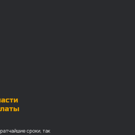
части
платы
кратчайшие сроки, так