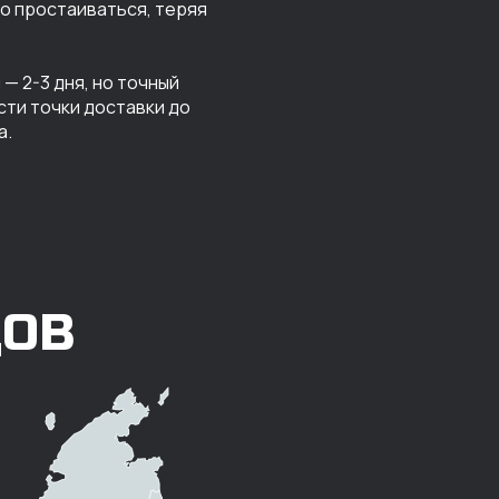
го простаиваться, теряя
— 2-3 дня, но точный
сти точки доставки до
а.
ДОВ