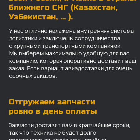
Запчасти доставят вам в кратчайшие сроки,
так что техника не будет долго
простаиваться, теряя вашу прибыль.
Примерный срок доставки — 2-3 дня, но
точный срок зависит от удаленности точки
доставки до нашего ближайшего склада.
КАРТА НАШИХ СКЛАДОВ
Санкт-Петербург
Иваново
Москва
Екатеринбург
Красноярск
Хабаровск
Казань
Краснодар
Благовещенск
Владивосток