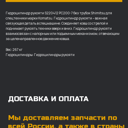
Гидроцилиндр рукояти S220412 PC200-7 без трубок Shimitsu для
спецтехники марки Komatsu. Гидроцилиндр рукояти – важная
связующая деталь в спецмашине. Соединяет ковш со стрелой и
поднимает рукоять техники вверх и вниз. Гидроцилиндр рукояти
ДОСТАВКА И ОПЛАТА
взаимосвязан с напорным или подъемным механизмом, отвечающим
за целенаправленное движение ковша.
Мы доставляем запчасти по
Вес: 267 кг
всей России, а также в страны
Гидроцилиндры: Гидроцилиндры рукояти
ближнего СНГ (Казахстан,
Узбекистан, … ).
У нас отлично налажена внутренняя система
логистики и заключены сотрудничества
с крупными транспортными компаниями.
Мы выберем максимально удобную для вас
компанию, которая оперативно доставит ваш
заказ. Есть вариант авиадоставки для очень
срочных заказов.
Отгружаем запчасти
ровно в день оплаты