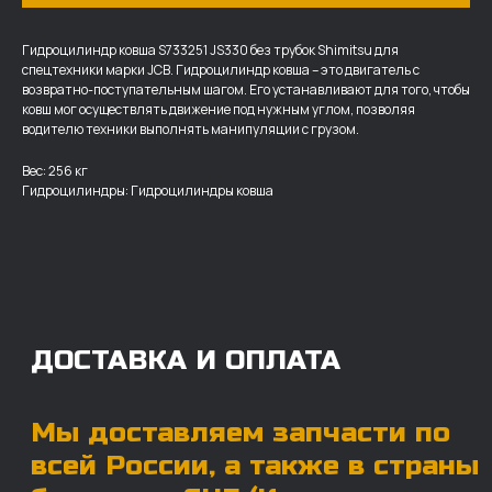
Гидроцилиндр ковша S733251 JS330 без трубок Shimitsu для
спецтехники марки JCB. Гидроцилиндр ковша – это двигатель с
возвратно-поступательным шагом. Его устанавливают для того, чтобы
ковш мог осуществлять движение под нужным углом, позволяя
ДОСТАВКА И ОПЛАТА
водителю техники выполнять манипуляции с грузом.
Мы доставляем запчасти по
Вес: 256 кг
всей России, а также в страны
Гидроцилиндры: Гидроцилиндры ковша
ближнего СНГ (Казахстан,
Узбекистан, … ).
У нас отлично налажена внутренняя система
логистики и заключены сотрудничества
с крупными транспортными компаниями.
Мы выберем максимально удобную для вас
компанию, которая оперативно доставит ваш
заказ. Есть вариант авиадоставки для очень
срочных заказов.
Отгружаем запчасти
ровно в день оплаты