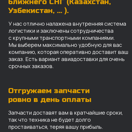
Запчасти доставят вам в кратчайшие сроки,
так что техника не будет долго
простаиваться, теряя вашу прибыль.
Примерный срок доставки — 2-3 дня, но
точный срок зависит от удаленности точки
доставки до нашего ближайшего склада.
КАРТА НАШИХ СКЛАДОВ
Санкт-Петербург
Иваново
Москва
Екатеринбург
Красноярск
Хабаровск
Казань
Краснодар
Благовещенск
Владивосток
Челябинск