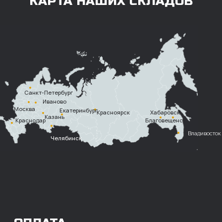
постоплата (отсрочка
платежа).
Наличными при
получении
Безналичный
расчет с НДС
Перевод
на расчетный счет