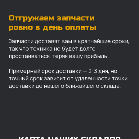
Санкт-Петербург
Иваново
Москва
Екатеринбург
Красноярск
Хабаровск
Казань
Краснодар
Благовещенск
Владивосток
Челябинск
ОПЛАТА
Нашими клиентами могут быть все — как
юридические, так и физические лица.
Мы предоставляем качественные запчасти
всем, кому они нужны. Перед оформлением
заказа нужно внести предоплату в размере
100% любым удобным способом.
Также возможна