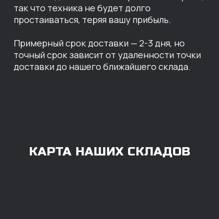
Казань
Краснодар
Благовещенск
Владивосток
Челябинск
ОПЛАТА
Нашими клиентами могут быть все — как
юридические, так и физические лица.
Мы предоставляем качественные запчасти
всем, кому они нужны. Перед оформлением
заказа нужно внести предоплату в размере
100% любым удобным способом.
Также возможна
постоплата (отсрочка
платежа).
Наличными при
получении