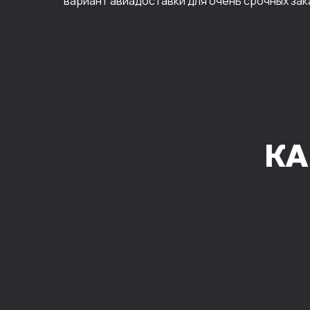
вариант авиадоставки для очень срочных зак
КА