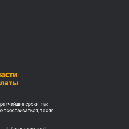
части
платы
кратчайшие сроки, так
го простаиваться, теряя