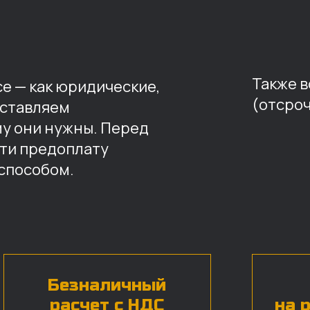
Также 
е — как юридические,
(отсроч
оставляем
му они нужны. Перед
ти предоплату
способом.
Безналичный
расчет с НДС
на 