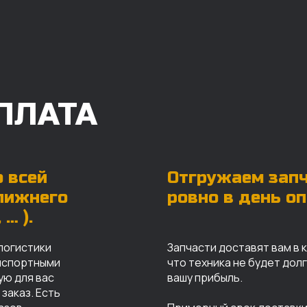
ПЛАТА
 всей
Отгружаем зап
ближнего
ровно в день о
… ).
логистики
Запчасти доставят вам в 
анспортными
что техника не будет дол
ую для вас
вашу прибыль.
заказ. Есть