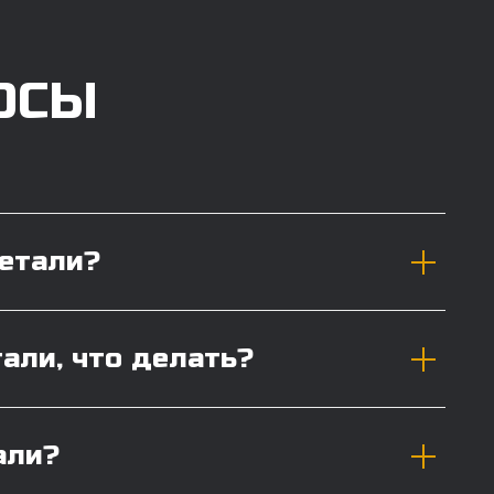
ОСЫ
детали?
тали, что делать?
али?