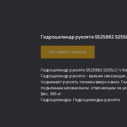
Гидроцилиндр рукояти S525882 S255L
Оставить заявку
Гидроцилиндр рукояти S525882 S255LC-V без
Гидроцилиндр рукояти – важная связующая 
поднимает рукоять техники вверх и вниз. Г
подъемным механизмом, отвечающим за це
Вес: 385 кг
Гидроцилиндры: Гидроцилиндры рукояти