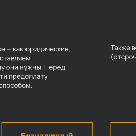
Также 
е — как юридические,
(отсроч
оставляем
му они нужны. Перед
ти предоплату
способом.