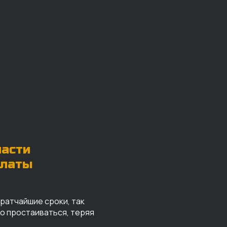
части
платы
кратчайшие сроки, так
го простаиваться, теряя