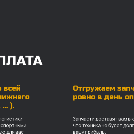
ПЛАТА
 всей
Отгружаем зап
ближнего
ровно в день о
… ).
логистики
Запчасти доставят вам в 
анспортными
что техника не будет дол
ую для вас
вашу прибыль.