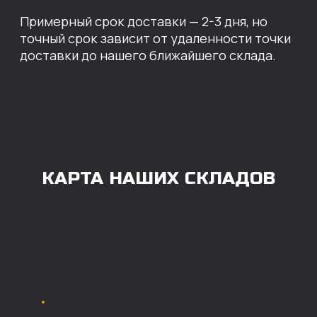
ОПЛАТА
Нашими клиентами могут быть все — как
юридические, так и физические лица.
Мы предоставляем качественные запчасти
всем, кому они нужны. Перед оформлением
заказа нужно внести предоплату в размере
100% любым удобным способом.
Также возможна
постоплата (отсрочка
платежа).
Наличными при
получении