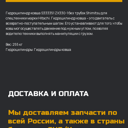
Гидроцилиндр ковша S333351 ZX330-1 без трубок Shimitsu для
спецтехники марки Hitachi. Гидроцилиндр ковша – это двигатель с
возвратно-поступательным шагом. Его устанавливают для того, чтобы
ковш мог осуществлять движение под нужным углом, позволяя
ДОСТАВКА И ОПЛАТА
водителю техники выполнять манипуляции с грузом.
Мы доставляем запчасти по
Вес: 255 кг
всей России, а также в страны
Гидроцилиндры: Гидроцилиндры ковша
ближнего СНГ (Казахстан,
Узбекистан, … ).
У нас отлично налажена внутренняя система
логистики и заключены сотрудничества
с крупными транспортными компаниями.
Мы выберем максимально удобную для вас
компанию, которая оперативно доставит ваш
заказ. Есть вариант авиадоставки для очень
срочных заказов.
Отгружаем запчасти
ровно в день оплаты