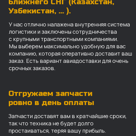
Запчасти доставят вам в кратчайшие сроки,
так что техника не будет долго
простаиваться, теряя вашу прибыль.
Примерный срок доставки — 2-3 дня, но
точный срок зависит от удаленности точки
доставки до нашего ближайшего склада.
КАРТА НАШИХ СКЛАДОВ
Санкт-Петербург
Иваново
Москва
Екатеринбург
Красноярск
Хабаровск
Казань
Краснодар
Благовещенск
Владивосток
Челябинск