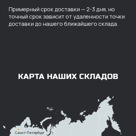
ОПЛАТА
Нашими клиентами могут быть все — как
юридические, так и физические лица.
Мы предоставляем качественные запчасти
всем, кому они нужны. Перед оформлением
заказа нужно внести предоплату в размере
100% любым удобным способом.
Также возможна
постоплата (отсрочка
платежа).
Наличными при
получении