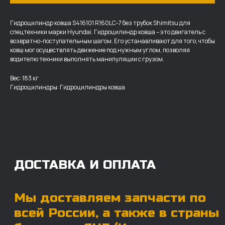
Гидроцилиндр ковша S416101 R160LC-7 без трубок Shimitsu для
спецтехники марки Hyundai. Гидроцилиндр ковша – это двигатель с
возвратно-поступательным шагом. Его устанавливают для того, чтобы
ковш мог осуществлять движение под нужным углом, позволяя
ДОСТАВКА И ОПЛАТА
водителю техники выполнять манипуляции с грузом.
Мы доставляем запчасти по
Вес: 183 кг
всей России, а также в страны
Гидроцилиндры: Гидроцилиндры ковша
ближнего СНГ (Казахстан,
Узбекистан, … ).
У нас отлично налажена внутренняя система
логистики и заключены сотрудничества
с крупными транспортными компаниями.
Мы выберем максимально удобную для вас
компанию, которая оперативно доставит ваш
заказ. Есть вариант авиадоставки для очень
срочных заказов.
Отгружаем запчасти
ровно в день оплаты