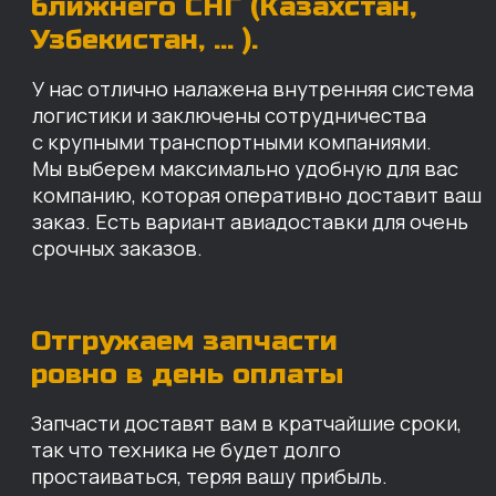
Запчасти доставят вам в кратчайшие сроки,
так что техника не будет долго
простаиваться, теряя вашу прибыль.
Примерный срок доставки — 2-3 дня, но
точный срок зависит от удаленности точки
доставки до нашего ближайшего склада.
КАРТА НАШИХ СКЛАДОВ
Санкт-Петербург
Иваново
Москва
Екатеринбург
Красноярск
Хабаровск
Казань
Краснодар
Благовещенск
Владивосток
Челябинск