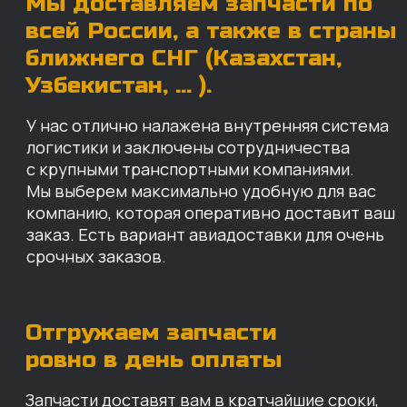
Отгружаем запчасти
ровно в день оплаты
Запчасти доставят вам в кратчайшие сроки,
так что техника не будет долго
простаиваться, теряя вашу прибыль.
Примерный срок доставки — 2-3 дня, но
точный срок зависит от удаленности точки
доставки до нашего ближайшего склада.
КАРТА НАШИХ СКЛАДОВ
Санкт-Петербург
Иваново
Москва
Екатеринбург
Красноярск
Хабаровск