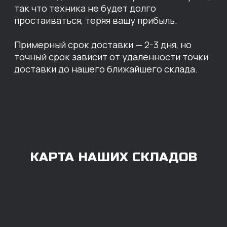
Казань
Краснодар
Благовещенск
Владивосток
Челябинск
ОПЛАТА
Нашими клиентами могут быть все — как
юридические, так и физические лица.
Мы предоставляем качественные запчасти
всем, кому они нужны. Перед оформлением
заказа нужно внести предоплату в размере
100% любым удобным способом.
Также возможна
постоплата (отсрочка
платежа).
Наличными при
получении