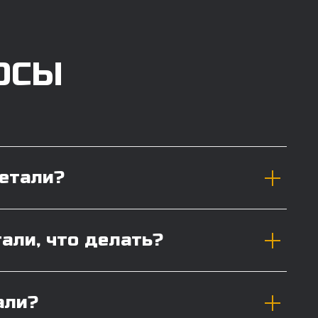
ОСЫ
детали?
тали, что делать?
али?