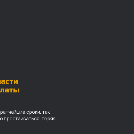
части
платы
кратчайшие сроки, так
го простаиваться, теряя