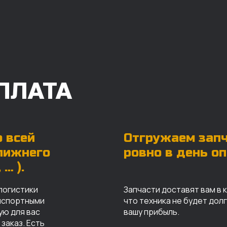
ПЛАТА
 всей
Отгружаем зап
ближнего
ровно в день о
… ).
логистики
Запчасти доставят вам в 
анспортными
что техника не будет дол
ую для вас
вашу прибыль.
заказ. Есть