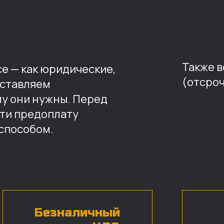
Также 
е — как юридические,
(отсроч
оставляем
му они нужны. Перед
ти предоплату
способом.
Безналичный