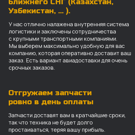
Запчасти доставят вам в кратчайшие сроки,
так что техника не будет долго
простаиваться, теряя вашу прибыль.
Примерный срок доставки — 2-3 дня, но
точный срок зависит от удаленности точки
доставки до нашего ближайшего склада.
КАРТА НАШИХ СКЛАДОВ
Санкт-Петербург
Иваново
Москва
Екатеринбург
Красноярск
Хабаровск
Казань
Краснодар
Благовещенск
Владивосток
Челябинск