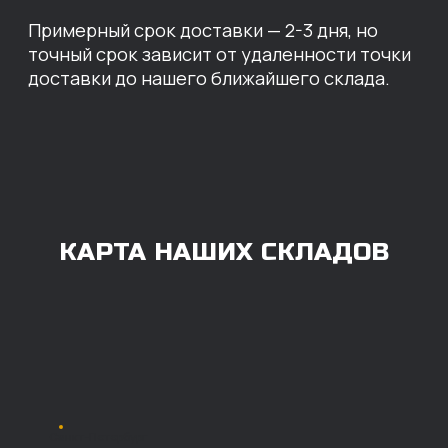
ОПЛАТА
Нашими клиентами могут быть все — как
юридические, так и физические лица.
Мы предоставляем качественные запчасти
всем, кому они нужны. Перед оформлением
заказа нужно внести предоплату в размере
100% любым удобным способом.
Также возможна
постоплата (отсрочка
платежа).
Наличными при
получении