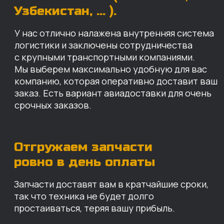
Запчасти доставят вам в кратчайшие сроки,
так что техника не будет долго
простаиваться, теряя вашу прибыль.
Примерный срок доставки — 2-3 дня, но
точный срок зависит от удаленности точки
доставки до нашего ближайшего склада.
КАРТА НАШИХ СКЛАДОВ
Санкт-Петербург
Иваново
Москва
Екатеринбург
Красноярск
Хабаровск
Казань
Краснодар
Благовещенск
Владивосток
Челябинск