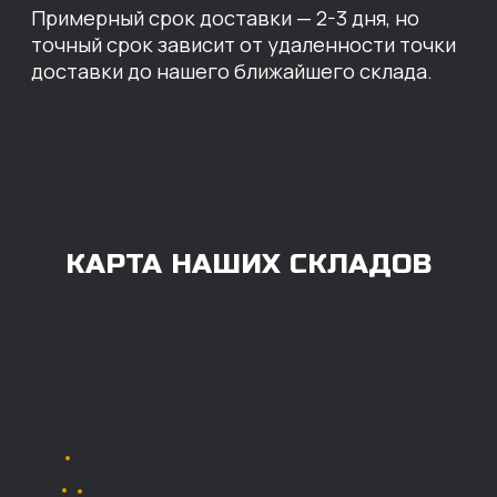
ОПЛАТА
Нашими клиентами могут быть все — как
юридические, так и физические лица.
Мы предоставляем качественные запчасти
всем, кому они нужны. Перед оформлением
заказа нужно внести предоплату в размере
100% любым удобным способом.
Также возможна
постоплата (отсрочка
платежа).
Наличными при
получении