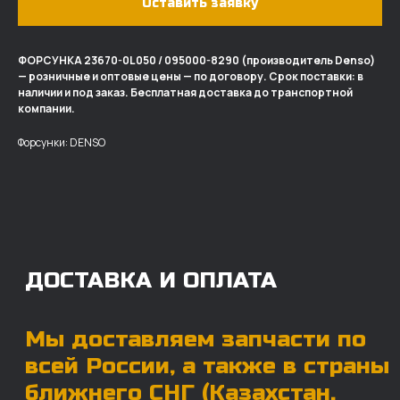
Оставить заявку
ФОРСУНКА 23670-0L050 / 095000-8290 (производитель Denso)
— розничные и оптовые цены — по договору. Срок поставки: в
ДОСТАВКА И ОПЛАТА
наличии и под заказ. Бесплатная доставка до транспортной
компании.
Мы доставляем запчасти по
Форсунки: DENSO
всей России, а также в страны
ближнего СНГ (Казахстан,
Узбекистан, … ).
У нас отлично налажена внутренняя система
логистики и заключены сотрудничества
с крупными транспортными компаниями.
Мы выберем максимально удобную для вас
компанию, которая оперативно доставит ваш
заказ. Есть вариант авиадоставки для очень
срочных заказов.
Отгружаем запчасти
ровно в день оплаты