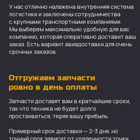
простаиваться, теряя вашу прибыль.
Примерный срок доставки — 2-3 дня, но
точный срок зависит от удаленности точки
доставки до нашего ближайшего склада.
КАРТА НАШИХ СКЛАДОВ
Санкт-Петербург
Иваново
Москва
Екатеринбург
Красноярск
Хабаровск
Казань
Краснодар
Благовещенск
Владивосток
Челябинск