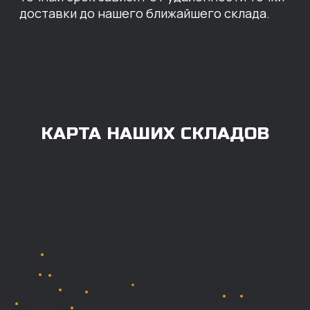
ОПЛАТА
Нашими клиентами могут быть все — как
юридические, так и физические лица.
Мы предоставляем качественные запчасти
всем, кому они нужны. Перед оформлением
заказа нужно внести предоплату в размере
100% любым удобным способом.
Также возможна
постоплата (отсрочка
платежа).
Наличными при
получении
Безналичный