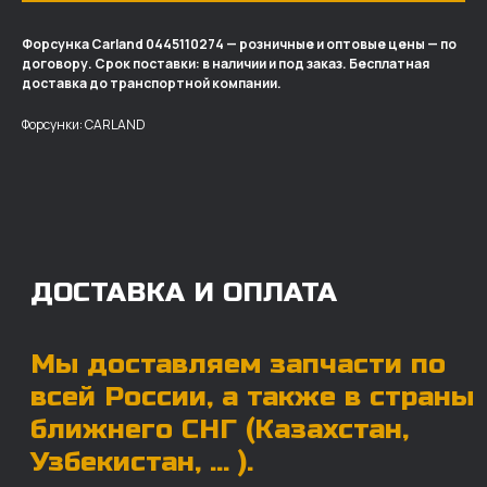
Форсунка Carland 0445110274 — розничные и оптовые цены — по
договору. Срок поставки: в наличии и под заказ. Бесплатная
ДОСТАВКА И ОПЛАТА
доставка до транспортной компании.
Мы доставляем запчасти по
Форсунки: CARLAND
всей России, а также в страны
ближнего СНГ (Казахстан,
Узбекистан, … ).
У нас отлично налажена внутренняя система
логистики и заключены сотрудничества
с крупными транспортными компаниями.
Мы выберем максимально удобную для вас
компанию, которая оперативно доставит ваш
заказ. Есть вариант авиадоставки для очень
срочных заказов.
Отгружаем запчасти
ровно в день оплаты
Запчасти доставят вам в кратчайшие сроки,
так что техника не будет долго