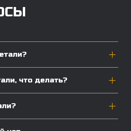
ОСЫ
детали?
тали, что делать?
али?