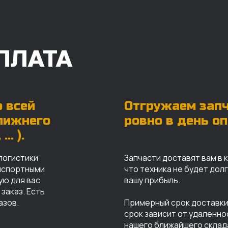
ПЛАТА
 всей
Отгружаем зап
ближнего
ровно в день о
… ).
логистики
Запчасти доставят вам в 
анспортными
что техника не будет дол
ую для вас
вашу прибыль.
заказ. Есть
азов.
Примерный срок доставки 
срок зависит от удаленно
нашего ближайшего склад