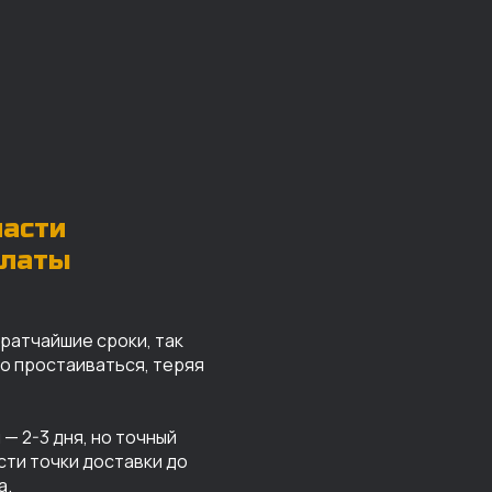
части
платы
кратчайшие сроки, так
го простаиваться, теряя
— 2-3 дня, но точный
сти точки доставки до
а.