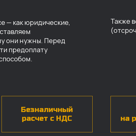
Также 
е — как юридические,
(отсроч
оставляем
му они нужны. Перед
ти предоплату
способом.
Безналичный
расчет с НДС
на 