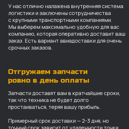
простаиваться, теряя вашу прибыль.
Примерный срок доставки — 2-3 дня, но
точный срок зависит от удаленности точки
доставки до нашего ближайшего склада.
КАРТА НАШИХ СКЛАДОВ
Санкт-Петербург
Иваново
Москва
Екатеринбург
Красноярск
Хабаровск
Казань
Краснодар
Благовещенск
Владивосток
Челябинск