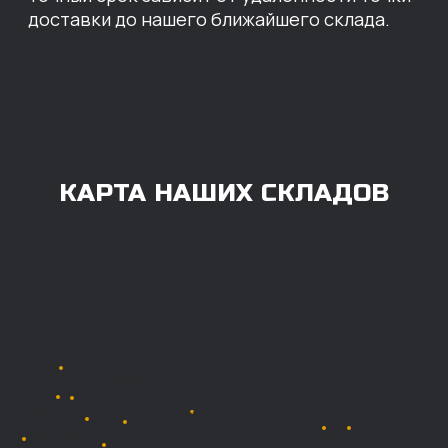
ОПЛАТА
Нашими клиентами могут быть все — как
юридические, так и физические лица.
Мы предоставляем качественные запчасти
всем, кому они нужны. Перед оформлением
заказа нужно внести предоплату в размере
100% любым удобным способом.
Также возможна
постоплата (отсрочка
платежа).
Наличными при
получении
Безналичный