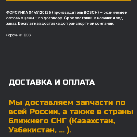
ФОРСУНКА 0445120126 (производитель BOSCH) — розничные и
оптовые цены — по договору. Срок поставки: в наличии и под
ДОСТАВКА И ОПЛАТА
заказ. Бесплатная доставка до транспортной компании.
Мы доставляем запчасти по
Форсунки: BOSH
всей России, а также в страны
ближнего СНГ (Казахстан,
Узбекистан, … ).
У нас отлично налажена внутренняя система
логистики и заключены сотрудничества
с крупными транспортными компаниями.
Мы выберем максимально удобную для вас
компанию, которая оперативно доставит ваш
заказ. Есть вариант авиадоставки для очень
срочных заказов.
Отгружаем запчасти
ровно в день оплаты
Запчасти доставят вам в кратчайшие сроки,
так что техника не будет долго