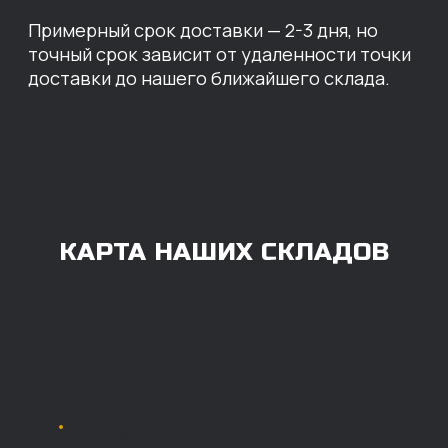
ОПЛАТА
Нашими клиентами могут быть все — как
юридические, так и физические лица.
Мы предоставляем качественные запчасти
всем, кому они нужны. Перед оформлением
заказа нужно внести предоплату в размере
100% любым удобным способом.
Также возможна
постоплата (отсрочка
платежа).
Наличными при
получении