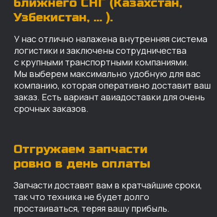
Запчасти доставят вам в кратчайшие сроки,
так что техника не будет долго
простаиваться, теряя вашу прибыль.
Примерный срок доставки — 2-3 дня, но
точный срок зависит от удаленности точки
доставки до нашего ближайшего склада.
КАРТА НАШИХ СКЛАДОВ
Санкт-Петербург
Иваново
Москва
Екатеринбург
Красноярск
Хабаровск
Казань
Краснодар
Благовещенск
Владивосток
Челябинск