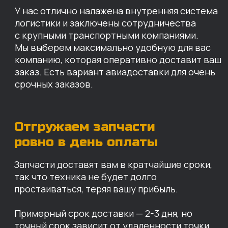
простаиваться, теряя вашу прибыль.
Примерный срок доставки — 2-3 дня, но
точный срок зависит от удаленности точки
доставки до нашего ближайшего склада.
КАРТА НАШИХ СКЛАДОВ
Санкт-Петербург
Иваново
Москва
Екатеринбург
Красноярск
Хабаровск
Казань
Краснодар
Благовещенск
Владивосток
Челябинск