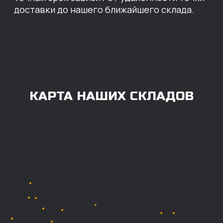
ОПЛАТА
Нашими клиентами могут быть все — как
юридические, так и физические лица.
Мы предоставляем качественные запчасти
всем, кому они нужны. Перед оформлением
заказа нужно внести предоплату в размере
100% любым удобным способом.
Также возможна
постоплата (отсрочка
платежа).
Наличными при
получении
Безналичный