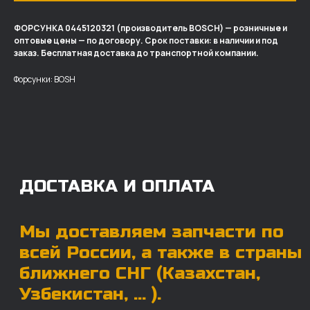
ФОРСУНКА 0445120321 (производитель BOSCH) — розничные и
оптовые цены — по договору. Срок поставки: в наличии и под
ДОСТАВКА И ОПЛАТА
заказ. Бесплатная доставка до транспортной компании.
Мы доставляем запчасти по
Форсунки: BOSH
всей России, а также в страны
ближнего СНГ (Казахстан,
Узбекистан, … ).
У нас отлично налажена внутренняя система
логистики и заключены сотрудничества
с крупными транспортными компаниями.
Мы выберем максимально удобную для вас
компанию, которая оперативно доставит ваш
заказ. Есть вариант авиадоставки для очень
срочных заказов.
Отгружаем запчасти
ровно в день оплаты
Запчасти доставят вам в кратчайшие сроки,
так что техника не будет долго