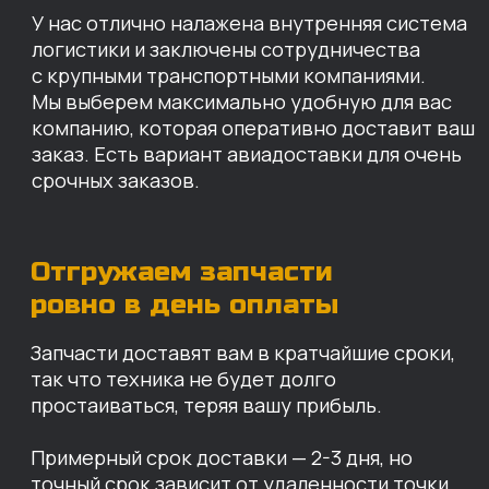
простаиваться, теряя вашу прибыль.
Примерный срок доставки — 2-3 дня, но
точный срок зависит от удаленности точки
доставки до нашего ближайшего склада.
КАРТА НАШИХ СКЛАДОВ
Санкт-Петербург
Иваново
Москва
Екатеринбург
Красноярск
Хабаровск
Казань
Краснодар
Благовещенск
Владивосток
Челябинск