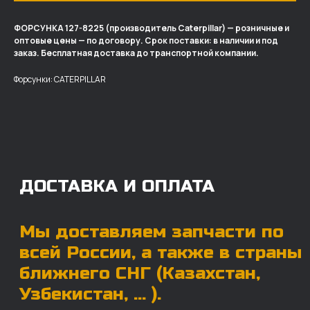
ФОРСУНКА 127-8225 (производитель Caterpillar) — розничные и
оптовые цены — по договору. Срок поставки: в наличии и под
ДОСТАВКА И ОПЛАТА
заказ. Бесплатная доставка до транспортной компании.
Мы доставляем запчасти по
Форсунки: CATERPILLAR
всей России, а также в страны
ближнего СНГ (Казахстан,
Узбекистан, … ).
У нас отлично налажена внутренняя система
логистики и заключены сотрудничества
с крупными транспортными компаниями.
Мы выберем максимально удобную для вас
компанию, которая оперативно доставит ваш
заказ. Есть вариант авиадоставки для очень
срочных заказов.
Отгружаем запчасти
ровно в день оплаты
Запчасти доставят вам в кратчайшие сроки,
так что техника не будет долго