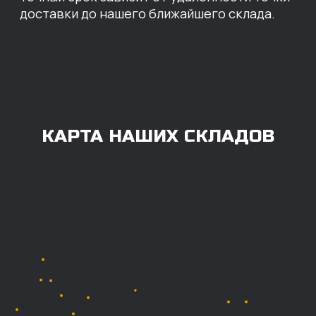
ОПЛАТА
Нашими клиентами могут быть все — как
юридические, так и физические лица.
Мы предоставляем качественные запчасти
всем, кому они нужны. Перед оформлением
заказа нужно внести предоплату в размере
100% любым удобным способом.
Также возможна
постоплата (отсрочка
платежа).
Наличными при
получении
Безналичный