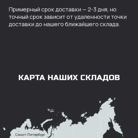
ОПЛАТА
Нашими клиентами могут быть все — как
юридические, так и физические лица.
Мы предоставляем качественные запчасти
всем, кому они нужны. Перед оформлением
заказа нужно внести предоплату в размере
100% любым удобным способом.
Также возможна
постоплата (отсрочка
платежа).
Наличными при
получении