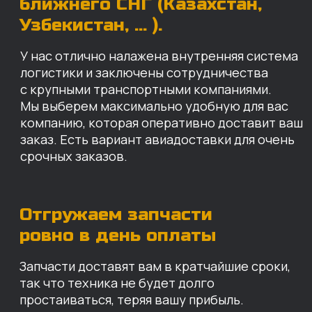
Запчасти доставят вам в кратчайшие сроки,
так что техника не будет долго
простаиваться, теряя вашу прибыль.
Примерный срок доставки — 2-3 дня, но
точный срок зависит от удаленности точки
доставки до нашего ближайшего склада.
КАРТА НАШИХ СКЛАДОВ
Санкт-Петербург
Иваново
Москва
Екатеринбург
Красноярск
Хабаровск
Казань
Краснодар
Благовещенск
Владивосток
Челябинск