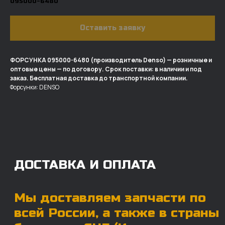
095000-6480
Оставить заявку
ДОСТАВКА И ОПЛАТА
ФОРСУНКА 095000-6480 (производитель Denso) — розничные и
оптовые цены — по договору. Срок поставки: в наличии и под
Мы доставляем запчасти по
заказ. Бесплатная доставка до транспортной компании.
всей России, а также в страны
Форсунки: DENSO
ближнего СНГ (Казахстан,
Узбекистан, … ).
У нас отлично налажена внутренняя система
логистики и заключены сотрудничества
с крупными транспортными компаниями.
Мы выберем максимально удобную для вас
компанию, которая оперативно доставит ваш
заказ. Есть вариант авиадоставки для очень
срочных заказов.
Отгружаем запчасти
ровно в день оплаты