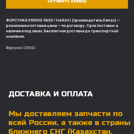
Оставить заявку
ФОРСУНКА 095000-5600 / 146A041 (производитель Denso) —
розничные и оптовые цены — по договору. Срок поставки: в
ДОСТАВКА И ОПЛАТА
наличии и под заказ. Бесплатная доставка до транспортной
компании.
Мы доставляем запчасти по
Форсунки: DENSO
всей России, а также в страны
ближнего СНГ (Казахстан,
Узбекистан, … ).
У нас отлично налажена внутренняя система
логистики и заключены сотрудничества
с крупными транспортными компаниями.
Мы выберем максимально удобную для вас
компанию, которая оперативно доставит ваш
заказ. Есть вариант авиадоставки для очень
срочных заказов.
Отгружаем запчасти
ровно в день оплаты