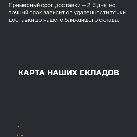
ОПЛАТА
Нашими клиентами могут быть все — как
юридические, так и физические лица.
Мы предоставляем качественные запчасти
всем, кому они нужны. Перед оформлением
заказа нужно внести предоплату в размере
100% любым удобным способом.
Также возможна
постоплата (отсрочка
платежа).
Наличными при
получении