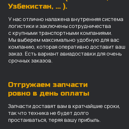
Запчасти доставят вам в кратчайшие сроки,
так что техника не будет долго
простаиваться, теряя вашу прибыль.
Примерный срок доставки — 2-3 дня, но
точный срок зависит от удаленности точки
доставки до нашего ближайшего склада.
КАРТА НАШИХ СКЛАДОВ
Санкт-Петербург
Иваново
Москва
Екатеринбург
Красноярск
Хабаровск
Казань
Краснодар
Благовещенск
Владивосток
Челябинск