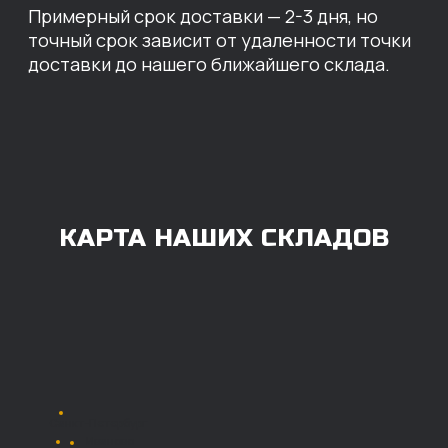
ОПЛАТА
Нашими клиентами могут быть все — как
юридические, так и физические лица.
Мы предоставляем качественные запчасти
всем, кому они нужны. Перед оформлением
заказа нужно внести предоплату в размере
100% любым удобным способом.
Также возможна
постоплата (отсрочка
платежа).
Наличными при
получении