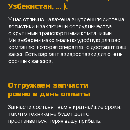
Запчасти доставят вам в кратчайшие сроки,
так что техника не будет долго
простаиваться, теряя вашу прибыль.
Примерный срок доставки — 2-3 дня, но
точный срок зависит от удаленности точки
доставки до нашего ближайшего склада.
КАРТА НАШИХ СКЛАДОВ
Санкт-Петербург
Иваново
Москва
Екатеринбург
Красноярск
Хабаровск
Казань
Краснодар
Благовещенск
Владивосток
Челябинск