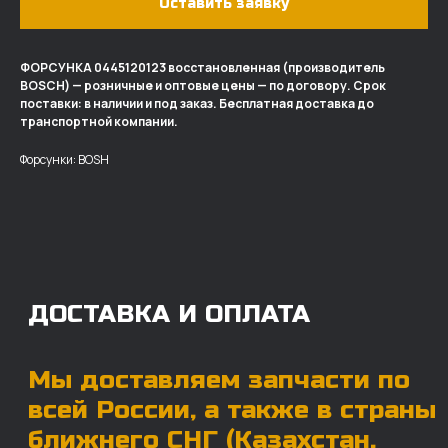
Оставить заявку
ФОРСУНКА 0445120123 восстановленная (производитель
BOSCH) — розничные и оптовые цены — по договору. Срок
ДОСТАВКА И ОПЛАТА
поставки: в наличии и под заказ. Бесплатная доставка до
транспортной компании.
Мы доставляем запчасти по
Форсунки: BOSH
всей России, а также в страны
ближнего СНГ (Казахстан,
Узбекистан, … ).
У нас отлично налажена внутренняя система
логистики и заключены сотрудничества
с крупными транспортными компаниями.
Мы выберем максимально удобную для вас
компанию, которая оперативно доставит ваш
заказ. Есть вариант авиадоставки для очень
срочных заказов.
Отгружаем запчасти
ровно в день оплаты