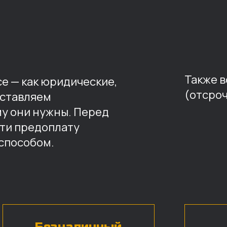
Также 
е — как юридические,
(отсроч
оставляем
му они нужны. Перед
ти предоплату
способом.