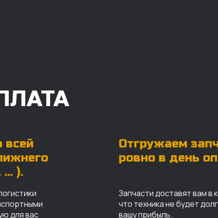
ПЛАТА
 всей
Отгружаем зап
ближнего
ровно в день о
… ).
логистики
Запчасти доставят вам в 
анспортными
что техника не будет дол
ую для вас
вашу прибыль.