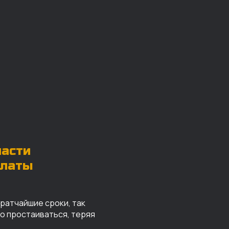
части
платы
кратчайшие сроки, так
го простаиваться, теряя