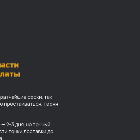
части
платы
кратчайшие сроки, так
го простаиваться, теряя
— 2-3 дня, но точный
сти точки доставки до
а.