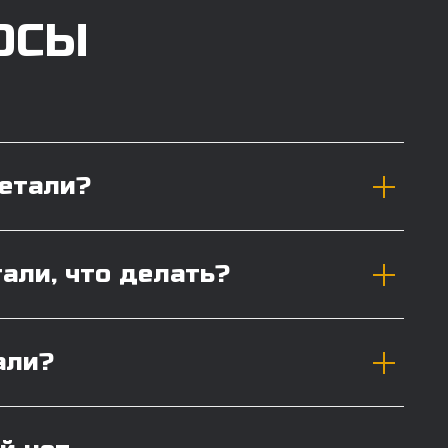
ОСЫ
детали?
тали, что делать?
али?