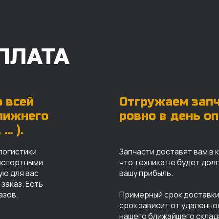
ПЛАТА
 всей
Отгружаем зап
ближнего
ровно в день о
… ).
логистики
Запчасти доставят вам в 
анспортными
что техника не будет дол
ую для вас
вашу прибыль.
заказ. Есть
азов.
Примерный срок доставки 
срок зависит от удаленно
нашего ближайшего склад