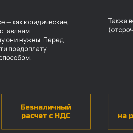
Также 
е — как юридические,
(отсроч
оставляем
му они нужны. Перед
ти предоплату
способом.
Безналичный
расчет с НДС
на 