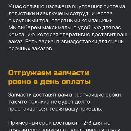
простаиваться, теряя вашу прибыль.
Примерный срок доставки — 2-3 дня, но
точный срок зависит от удаленности точки
доставки до нашего ближайшего склада.
КАРТА НАШИХ СКЛАДОВ
Санкт-Петербург
Иваново
Москва
Екатеринбург
Красноярск
Хабаровск
Казань
Краснодар
Благовещенск
Владивосток
Челябинск