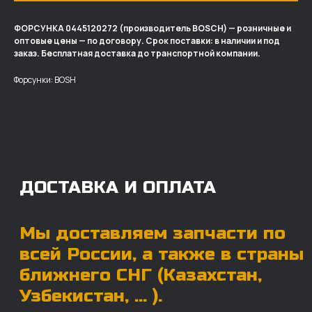
ФОРСУНКА 0445120272 (производитель BOSCH) — розничные и
оптовые цены — по договору. Срок поставки: в наличии и под
ДОСТАВКА И ОПЛАТА
заказ. Бесплатная доставка до транспортной компании.
Мы доставляем запчасти по
Форсунки: BOSH
всей России, а также в страны
ближнего СНГ (Казахстан,
Узбекистан, … ).
У нас отлично налажена внутренняя система
логистики и заключены сотрудничества
с крупными транспортными компаниями.
Мы выберем максимально удобную для вас
компанию, которая оперативно доставит ваш
заказ. Есть вариант авиадоставки для очень
срочных заказов.
Отгружаем запчасти
ровно в день оплаты
Запчасти доставят вам в кратчайшие сроки,
так что техника не будет долго