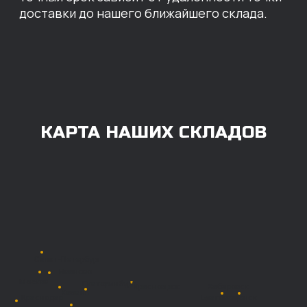
ОПЛАТА
Нашими клиентами могут быть все — как
юридические, так и физические лица.
Мы предоставляем качественные запчасти
всем, кому они нужны. Перед оформлением
заказа нужно внести предоплату в размере
100% любым удобным способом.
Также возможна
постоплата (отсрочка
платежа).
Наличными при
получении
Безналичный