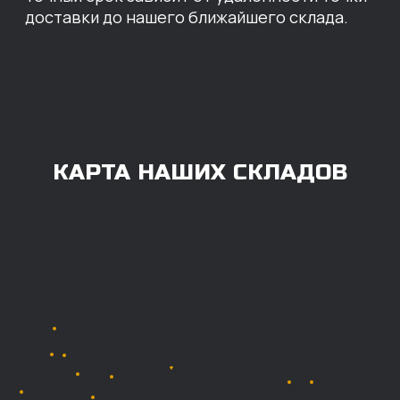
ОПЛАТА
Нашими клиентами могут быть все — как
юридические, так и физические лица.
Мы предоставляем качественные запчасти
всем, кому они нужны. Перед оформлением
заказа нужно внести предоплату в размере
100% любым удобным способом.
Также возможна
постоплата (отсрочка
платежа).
Наличными при
получении
Безналичный