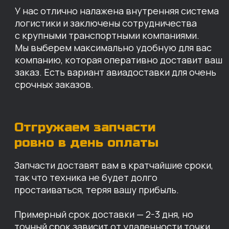
простаиваться, теряя вашу прибыль.
Примерный срок доставки — 2-3 дня, но
точный срок зависит от удаленности точки
доставки до нашего ближайшего склада.
КАРТА НАШИХ СКЛАДОВ
Санкт-Петербург
Иваново
Москва
Екатеринбург
Красноярск
Хабаровск
Казань
Краснодар
Благовещенск
Владивосток
Челябинск