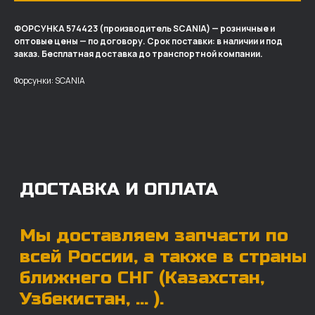
ФОРСУНКА 574423 (производитель SCANIA) — розничные и
оптовые цены — по договору. Срок поставки: в наличии и под
ДОСТАВКА И ОПЛАТА
заказ. Бесплатная доставка до транспортной компании.
Мы доставляем запчасти по
Форсунки: SCANIA
всей России, а также в страны
ближнего СНГ (Казахстан,
Узбекистан, … ).
У нас отлично налажена внутренняя система
логистики и заключены сотрудничества
с крупными транспортными компаниями.
Мы выберем максимально удобную для вас
компанию, которая оперативно доставит ваш
заказ. Есть вариант авиадоставки для очень
срочных заказов.
Отгружаем запчасти
ровно в день оплаты
Запчасти доставят вам в кратчайшие сроки,
так что техника не будет долго