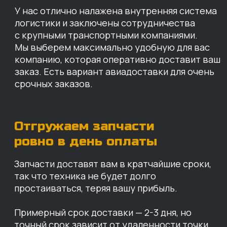
простаиваться, теряя вашу прибыль.
Примерный срок доставки — 2-3 дня, но
точный срок зависит от удаленности точки
доставки до нашего ближайшего склада.
КАРТА НАШИХ СКЛАДОВ
Санкт-Петербург
Иваново
Москва
Екатеринбург
Красноярск
Хабаровск
Казань
Краснодар
Благовещенск
Владивосток
Челябинск