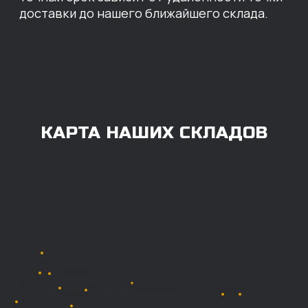
ОПЛАТА
Нашими клиентами могут быть все — как
юридические, так и физические лица.
Мы предоставляем качественные запчасти
всем, кому они нужны. Перед оформлением
заказа нужно внести предоплату в размере
100% любым удобным способом.
Также возможна
постоплата (отсрочка
платежа).
Наличными при
получении
Безналичный