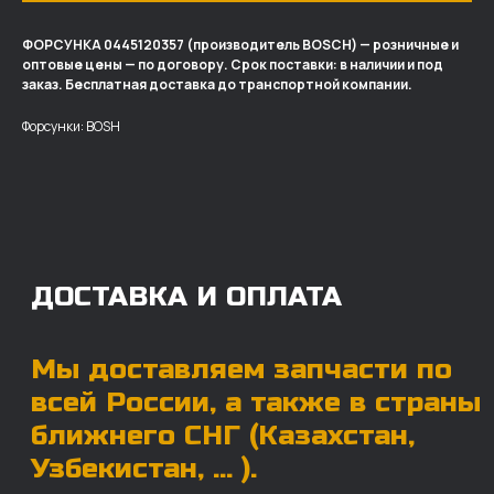
ФОРСУНКА 0445120357 (производитель BOSCH) — розничные и
оптовые цены — по договору. Срок поставки: в наличии и под
ДОСТАВКА И ОПЛАТА
заказ. Бесплатная доставка до транспортной компании.
Мы доставляем запчасти по
Форсунки: BOSH
всей России, а также в страны
ближнего СНГ (Казахстан,
Узбекистан, … ).
У нас отлично налажена внутренняя система
логистики и заключены сотрудничества
с крупными транспортными компаниями.
Мы выберем максимально удобную для вас
компанию, которая оперативно доставит ваш
заказ. Есть вариант авиадоставки для очень
срочных заказов.
Отгружаем запчасти
ровно в день оплаты
Запчасти доставят вам в кратчайшие сроки,
так что техника не будет долго