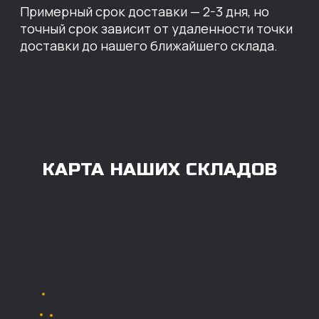
ОПЛАТА
Нашими клиентами могут быть все — как
юридические, так и физические лица.
Мы предоставляем качественные запчасти
всем, кому они нужны. Перед оформлением
заказа нужно внести предоплату в размере
100% любым удобным способом.
Также возможна
постоплата (отсрочка
платежа).
Наличными при
получении