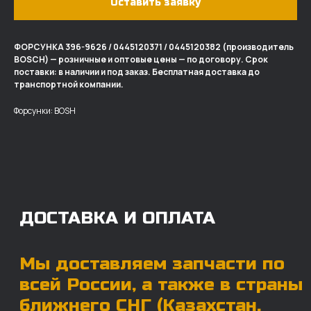
Оставить заявку
ФОРСУНКА 396-9626 / 0445120371 / 0445120382 (производитель
BOSCH) — розничные и оптовые цены — по договору. Срок
ДОСТАВКА И ОПЛАТА
поставки: в наличии и под заказ. Бесплатная доставка до
транспортной компании.
Мы доставляем запчасти по
Форсунки: BOSH
всей России, а также в страны
ближнего СНГ (Казахстан,
Узбекистан, … ).
У нас отлично налажена внутренняя система
логистики и заключены сотрудничества
с крупными транспортными компаниями.
Мы выберем максимально удобную для вас
компанию, которая оперативно доставит ваш
заказ. Есть вариант авиадоставки для очень
срочных заказов.
Отгружаем запчасти
ровно в день оплаты