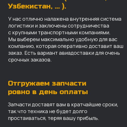
Запчасти доставят вам в кратчайшие сроки,
так что техника не будет долго
простаиваться, теряя вашу прибыль.
Примерный срок доставки — 2-3 дня, но
точный срок зависит от удаленности точки
доставки до нашего ближайшего склада.
КАРТА НАШИХ СКЛАДОВ
Санкт-Петербург
Иваново
Москва
Екатеринбург
Красноярск
Хабаровск
Казань
Краснодар
Благовещенск
Владивосток
Челябинск