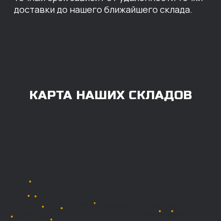
ОПЛАТА
Нашими клиентами могут быть все — как
юридические, так и физические лица.
Мы предоставляем качественные запчасти
всем, кому они нужны. Перед оформлением
заказа нужно внести предоплату в размере
100% любым удобным способом.
Также возможна
постоплата (отсрочка
платежа).
Наличными при
получении
Безналичный