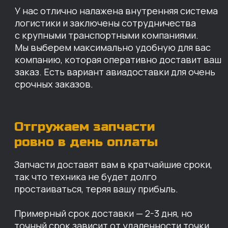
простаиваться, теряя вашу прибыль.
Примерный срок доставки — 2-3 дня, но
точный срок зависит от удаленности точки
доставки до нашего ближайшего склада.
КАРТА НАШИХ СКЛАДОВ
Санкт-Петербург
Иваново
Москва
Екатеринбург
Красноярск
Хабаровск
Казань
Краснодар
Благовещенск
Владивосток
Челябинск