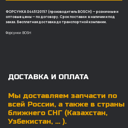
ФОРСУНКА 0445120157 (производитель BOSCH) — розничные и
оптовые цены — по договору. Срок поставки: в наличии и под
ДОСТАВКА И ОПЛАТА
заказ. Бесплатная доставка до транспортной компании.
Мы доставляем запчасти по
Форсунки: BOSH
всей России, а также в страны
ближнего СНГ (Казахстан,
Узбекистан, … ).
У нас отлично налажена внутренняя система
логистики и заключены сотрудничества
с крупными транспортными компаниями.
Мы выберем максимально удобную для вас
компанию, которая оперативно доставит ваш
заказ. Есть вариант авиадоставки для очень
срочных заказов.
Отгружаем запчасти
ровно в день оплаты
Запчасти доставят вам в кратчайшие сроки,
так что техника не будет долго