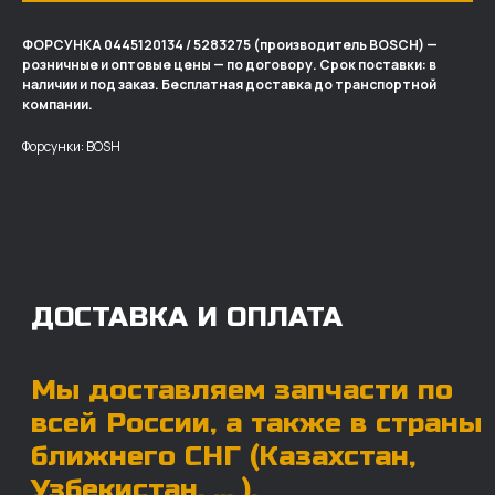
ФОРСУНКА 0445120134 / 5283275 (производитель BOSCH) —
розничные и оптовые цены — по договору. Срок поставки: в
ДОСТАВКА И ОПЛАТА
наличии и под заказ. Бесплатная доставка до транспортной
компании.
Мы доставляем запчасти по
Форсунки: BOSH
всей России, а также в страны
ближнего СНГ (Казахстан,
Узбекистан, … ).
У нас отлично налажена внутренняя система
логистики и заключены сотрудничества
с крупными транспортными компаниями.
Мы выберем максимально удобную для вас
компанию, которая оперативно доставит ваш
заказ. Есть вариант авиадоставки для очень
срочных заказов.
Отгружаем запчасти
ровно в день оплаты
Запчасти доставят вам в кратчайшие сроки,