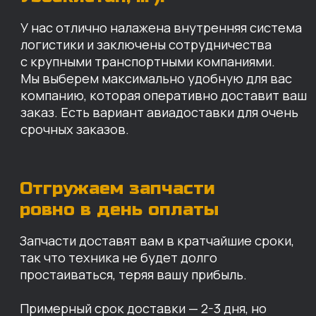
так что техника не будет долго
простаиваться, теряя вашу прибыль.
Примерный срок доставки — 2-3 дня, но
точный срок зависит от удаленности точки
доставки до нашего ближайшего склада.
КАРТА НАШИХ СКЛАДОВ
Санкт-Петербург
Иваново
Москва
Екатеринбург
Красноярск
Хабаровск
Казань
Краснодар
Благовещенск
Владивосток
Челябинск