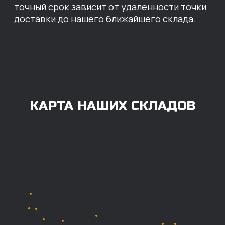
ОПЛАТА
Нашими клиентами могут быть все — как
юридические, так и физические лица.
Мы предоставляем качественные запчасти
всем, кому они нужны. Перед оформлением
заказа нужно внести предоплату в размере
100% любым удобным способом.
Также возможна
постоплата (отсрочка
платежа).
Наличными при
получении