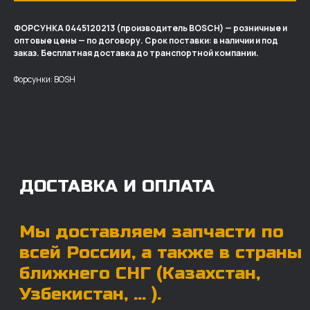
ФОРСУНКА 0445120213 (производитель BOSCH) — розничные и
оптовые цены — по договору. Срок поставки: в наличии и под
ДОСТАВКА И ОПЛАТА
заказ. Бесплатная доставка до транспортной компании.
Мы доставляем запчасти по
Форсунки: BOSH
всей России, а также в страны
ближнего СНГ (Казахстан,
Узбекистан, … ).
У нас отлично налажена внутренняя система
логистики и заключены сотрудничества
с крупными транспортными компаниями.
Мы выберем максимально удобную для вас
компанию, которая оперативно доставит ваш
заказ. Есть вариант авиадоставки для очень
срочных заказов.
Отгружаем запчасти
ровно в день оплаты
Запчасти доставят вам в кратчайшие сроки,
так что техника не будет долго