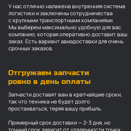
простаиваться, теряя вашу прибыль.
Примерный срок доставки — 2-3 дня, но
точный срок зависит от удаленности точки
доставки до нашего ближайшего склада.
КАРТА НАШИХ СКЛАДОВ
Санкт-Петербург
Иваново
Москва
Екатеринбург
Красноярск
Хабаровск
Казань
Краснодар
Благовещенск
Владивосток
Челябинск