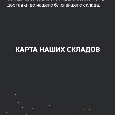
ОПЛАТА
Нашими клиентами могут быть все — как
юридические, так и физические лица.
Мы предоставляем качественные запчасти
всем, кому они нужны. Перед оформлением
заказа нужно внести предоплату в размере
100% любым удобным способом.
Также возможна
постоплата (отсрочка
платежа).
Наличными при
получении
Безналичный