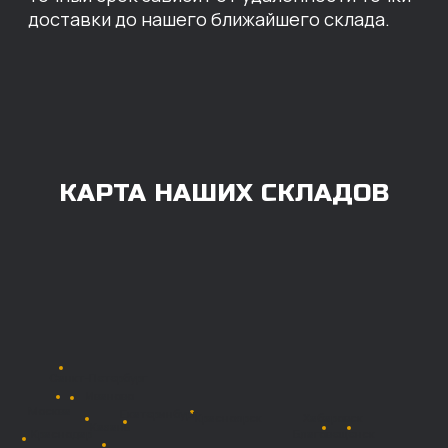
ОПЛАТА
Нашими клиентами могут быть все — как
юридические, так и физические лица.
Мы предоставляем качественные запчасти
всем, кому они нужны. Перед оформлением
заказа нужно внести предоплату в размере
100% любым удобным способом.
Также возможна
постоплата (отсрочка
платежа).
Наличными при
получении
Безналичный