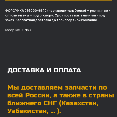
ФОРСУНКА 095000-9840 (производитель Denso) — розничные и
оптовые цены — по договору. Срок поставки: в наличии и под
ДОСТАВКА И ОПЛАТА
заказ. Бесплатная доставка до транспортной компании.
Мы доставляем запчасти по
Форсунки: DENSO
всей России, а также в страны
ближнего СНГ (Казахстан,
Узбекистан, … ).
У нас отлично налажена внутренняя система
логистики и заключены сотрудничества
с крупными транспортными компаниями.
Мы выберем максимально удобную для вас
компанию, которая оперативно доставит ваш
заказ. Есть вариант авиадоставки для очень
срочных заказов.
Отгружаем запчасти
ровно в день оплаты
Запчасти доставят вам в кратчайшие сроки,
так что техника не будет долго