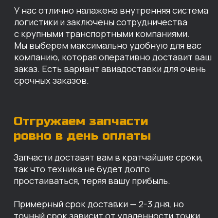
простаиваться, теряя вашу прибыль.
Примерный срок доставки — 2-3 дня, но
точный срок зависит от удаленности точки
доставки до нашего ближайшего склада.
КАРТА НАШИХ СКЛАДОВ
Санкт-Петербург
Иваново
Москва
Екатеринбург
Красноярск
Хабаровск
Казань
Краснодар
Благовещенск
Владивосток
Челябинск