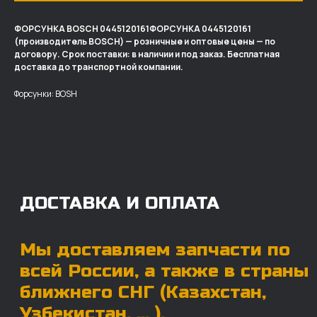
ФОРСУНКА BOSCH 0445120161ФОРСУНКА 0445120161
(производитель BOSCH) — розничные и оптовые цены — по
ДОСТАВКА И ОПЛАТА
договору. Срок поставки: в наличии и под заказ. Бесплатная
доставка до транспортной компании.
Мы доставляем запчасти по
Форсунки: BOSH
всей России, а также в страны
ближнего СНГ (Казахстан,
Узбекистан, … ).
У нас отлично налажена внутренняя система
логистики и заключены сотрудничества
с крупными транспортными компаниями.
Мы выберем максимально удобную для вас
компанию, которая оперативно доставит ваш
заказ. Есть вариант авиадоставки для очень
срочных заказов.
Отгружаем запчасти
ровно в день оплаты
Запчасти доставят вам в кратчайшие сроки,