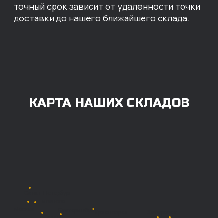
ОПЛАТА
Нашими клиентами могут быть все — как
юридические, так и физические лица.
Мы предоставляем качественные запчасти
всем, кому они нужны. Перед оформлением
заказа нужно внести предоплату в размере
100% любым удобным способом.
Также возможна
постоплата (отсрочка
платежа).
Наличными при
получении