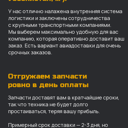
так что техника не будет долго
простаиваться, теряя вашу прибыль.
Примерный срок доставки — 2-3 дня, но
точный срок зависит от удаленности точки
доставки до нашего ближайшего склада.
КАРТА НАШИХ СКЛАДОВ
Санкт-Петербург
Иваново
Москва
Екатеринбург
Красноярск
Хабаровск
Казань
Краснодар
Благовещенск
Владивосток
Челябинск