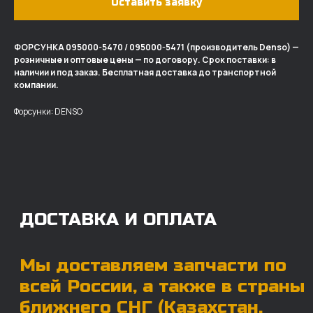
Оставить заявку
ФОРСУНКА 095000-5470 / 095000-5471 (производитель Denso) —
розничные и оптовые цены — по договору. Срок поставки: в
ДОСТАВКА И ОПЛАТА
наличии и под заказ. Бесплатная доставка до транспортной
компании.
Мы доставляем запчасти по
Форсунки: DENSO
всей России, а также в страны
ближнего СНГ (Казахстан,
Узбекистан, … ).
У нас отлично налажена внутренняя система
логистики и заключены сотрудничества
с крупными транспортными компаниями.
Мы выберем максимально удобную для вас
компанию, которая оперативно доставит ваш
заказ. Есть вариант авиадоставки для очень
срочных заказов.
Отгружаем запчасти
ровно в день оплаты