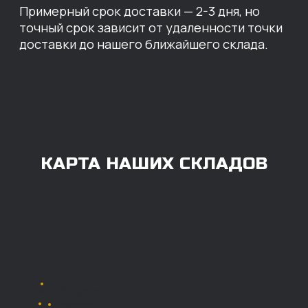
ОПЛАТА
Нашими клиентами могут быть все — как
юридические, так и физические лица.
Мы предоставляем качественные запчасти
всем, кому они нужны. Перед оформлением
заказа нужно внести предоплату в размере
100% любым удобным способом.
Также возможна
постоплата (отсрочка
платежа).
Наличными при
получении