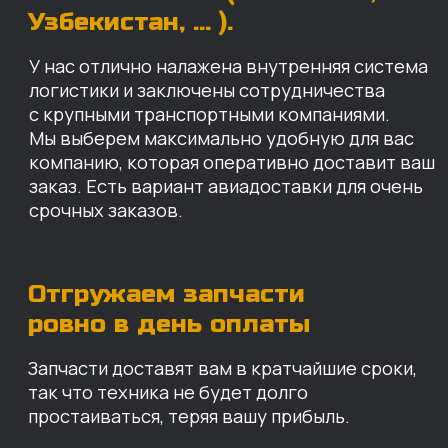
Запчасти доставят вам в кратчайшие сроки,
так что техника не будет долго
простаиваться, теряя вашу прибыль.
Примерный срок доставки — 2-3 дня, но
точный срок зависит от удаленности точки
доставки до нашего ближайшего склада.
КАРТА НАШИХ СКЛАДОВ
Санкт-Петербург
Иваново
Москва
Екатеринбург
Красноярск
Хабаровск
Казань
Краснодар
Благовещенск
Владивосток
Челябинск