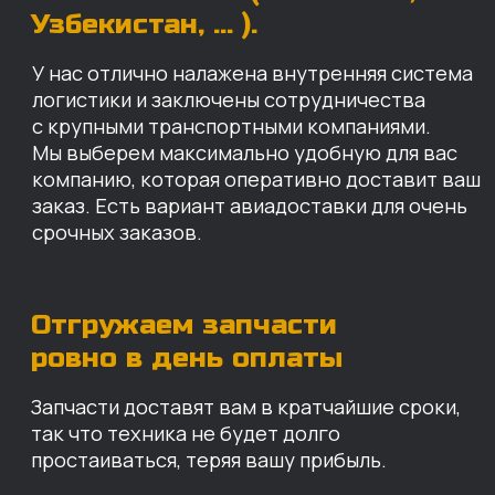
Запчасти доставят вам в кратчайшие сроки,
так что техника не будет долго
простаиваться, теряя вашу прибыль.
Примерный срок доставки — 2-3 дня, но
точный срок зависит от удаленности точки
доставки до нашего ближайшего склада.
КАРТА НАШИХ СКЛАДОВ
Санкт-Петербург
Иваново
Москва
Екатеринбург
Красноярск
Хабаровск
Казань
Краснодар
Благовещенск
Владивосток
Челябинск