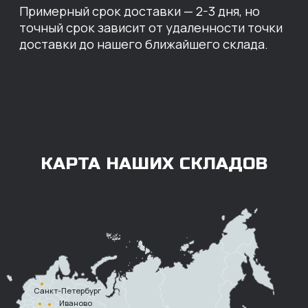
ОПЛАТА
Нашими клиентами могут быть все — как
юридические, так и физические лица.
Мы предоставляем качественные запчасти
всем, кому они нужны. Перед оформлением
заказа нужно внести предоплату в размере
100% любым удобным способом.
Также возможна
постоплата (отсрочка
платежа).
Наличными при
получении