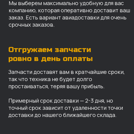
КАРТА НАШИХ СКЛАДОВ
Санкт-Петербург
Иваново
Москва
Екатеринбург
Красноярск
Хабаровск
Казань
Краснодар
Благовещенск
Владивосток
Челябинск
ОПЛАТА
Нашими клиентами могут быть все — как
юридические, так и физические лица.
Мы предоставляем качественные запчасти
всем, кому они нужны. Перед оформлением
заказа нужно внести предоплату в размере