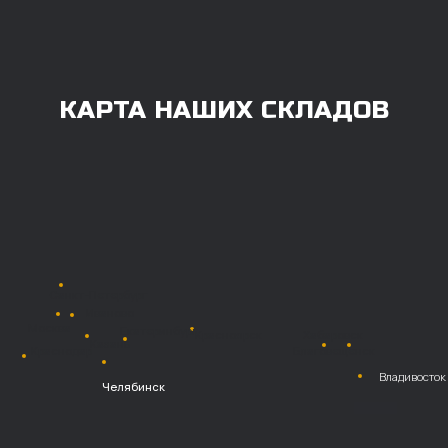
100% любым удобным способом.
Также возможна
постоплата (отсрочка
платежа).
Наличными при
получении
Безналичный
расчет с НДС
Перевод
на расчетный счет