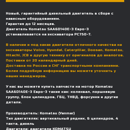
Новый, гарантийный дизельный двигатель в сборе с
навесным оборудованием.
Гарантия до 12 месяцев.
Двигатель Komatsu SAA6D140E-3 Евро-3
устанавливается на экскаватора PC750-7.
В наличии и под заказ двигатели отличного качества на
экскаваторы Volvo, Hyundai, Caterpillar, Doosan, Komatsu,
Hitachi, JCB и другую технику от оригиналов до аналогов.
Поставки от 20 календарный дней.
Доставка по России и СНГ транспортными компаниями.
Более подробную информацию вы можете уточнить у
наших менеджеров.
У нас вы можете купить запчасти на мотор Komatsu
SAA6D140E-3 Евро-3 такие как: коленвал, поршневую
ДОСТАВКА И ОПЛАТА
группу, блок цилиндров, ГБЦ, ТНВД, форсунки и другие
детали.
Мы доставляем запчасти по
всей России, а также в страны
Производитель: Komatsu (Yanmar)
Тип двигателях: вертикальный рядник, 6 цилиндров, 4
ближнего СНГ (Казахстан,
такта, дизель
Узбекистан, … ).
Двигатели: двигатели KOMATSU