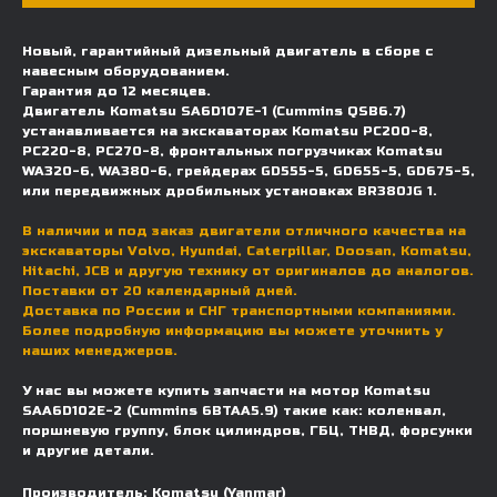
Новый, гарантийный дизельный двигатель в сборе с
навесным оборудованием.
Гарантия до 12 месяцев.
Двигатель Komatsu SA6D107E-1 (Cummins QSB6.7)
устанавливается на экскаваторах Komatsu PC200-8,
PC220-8, PC270-8, фронтальных погрузчиках Komatsu
WA320-6, WA380-6, грейдерах GD555-5, GD655-5, GD675-5,
или передвижных дробильных установках BR380JG 1.
В наличии и под заказ двигатели отличного качества на
экскаваторы Volvo, Hyundai, Caterpillar, Doosan, Komatsu,
Hitachi, JCB и другую технику от оригиналов до аналогов.
Поставки от 20 календарный дней.
Доставка по России и СНГ транспортными компаниями.
Более подробную информацию вы можете уточнить у
наших менеджеров.
У нас вы можете купить запчасти на мотор Komatsu
SAA6D102E-2 (Cummins 6BTAA5.9) такие как: коленвал,
ДОСТАВКА И ОПЛАТА
поршневую группу, блок цилиндров, ГБЦ, ТНВД, форсунки
и другие детали.
Мы доставляем запчасти по
Производитель: Komatsu (Yanmar)