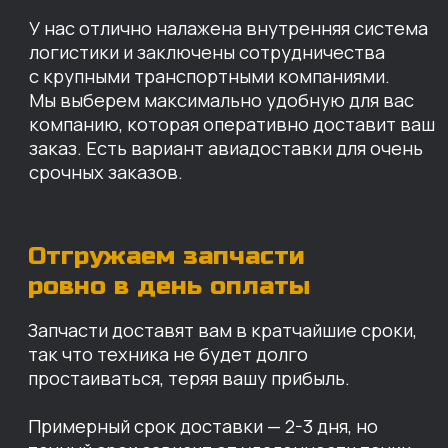
КАРТА НАШИХ СКЛАДОВ
Санкт-Петербург
Иваново
Москва
Екатеринбург
Красноярск
Хабаровск
Казань
Краснодар
Благовещенск
Владивосток
Челябинск
ОПЛАТА
Нашими клиентами могут быть все — как