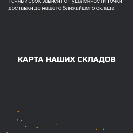
юридические, так и физические лица.
Мы предоставляем качественные запчасти
всем, кому они нужны. Перед оформлением
заказа нужно внести предоплату в размере
100% любым удобным способом.
Также возможна
постоплата (отсрочка
платежа).
Наличными при
получении
Безналичный
расчет с НДС
Перевод