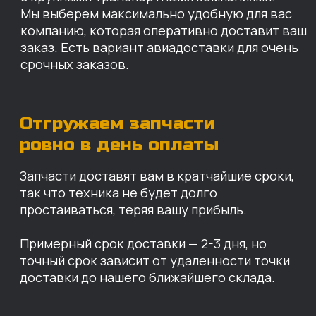
КАРТА НАШИХ СКЛАДОВ
Санкт-Петербург
Иваново
Москва
Екатеринбург
Красноярск
Хабаровск
Казань
Краснодар
Благовещенск
Владивосток
Челябинск
ОПЛАТА
Нашими клиентами могут быть все — как
юридические, так и физические лица.
Мы предоставляем качественные запчасти
всем, кому они нужны. Перед оформлением
заказа нужно внести предоплату в размере