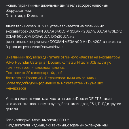
Новый, гарантийный дизельный двигатель в сборе с навесным
оборудованием.
Гарантия до 12 месяцев.
Двигатель Doosan DE12TIS устанавливается на гусеничных
экскаваторах DOOSAN SOLAR 340LC-V, SOLAR 420LC-V, SOLAR 470LC-V,
SOLAR 500LC-V, DX340LCA, DX420LCA, на
фронтальных погрузчиках DOOSAN MEGA 400-V и DL 420A, а так же на
бортовых грузовиках Daewoo Novus.
В наличии и под заказ двигатели отличного качества на экскаваторы
Volvo, Hyundai, Caterpillar, Doosan, Komatsu, Hitachi, JCB и другую
технику от оригиналов до аналогов.
Поставки от 20 календарный дней.
Доставка по России и СНГ транспортными компаниями.
Более подробную информацию вы можете уточнить у наших
менеджеров
ДОСТАВКА И ОПЛАТА
У нас вы можете купить запчасти на мотор Doosan DE12TIS такие
как: коленвал, поршневую группу, блок цилиндров, ГБЦ, ТНВД и другие
Мы доставляем запчасти по
детали.
всей России, а также в страны
Топливоподача: Механическая, ЕВРО-2
ближнего СНГ (Казахстан,
Тип двигателя: Рядный, 4-х тактный, с водяным охлаждением,
Узбекистан, … ).