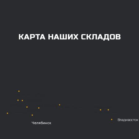
100% любым удобным способом.
Также возможна
постоплата (отсрочка
платежа).
Наличными при
получении
Безналичный
расчет с НДС
Перевод
на расчетный счет